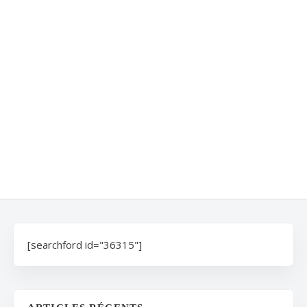
[searchford id="36315"]