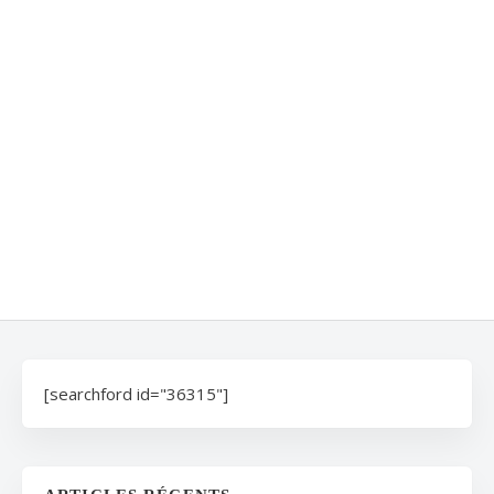
[searchford id="36315"]