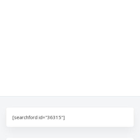
[searchford id="36315"]