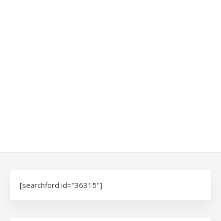
[searchford id="36315"]