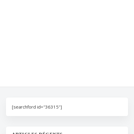
[searchford id="36315"]