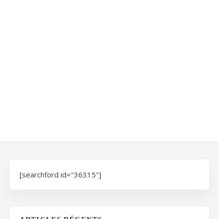
[searchford id="36315"]