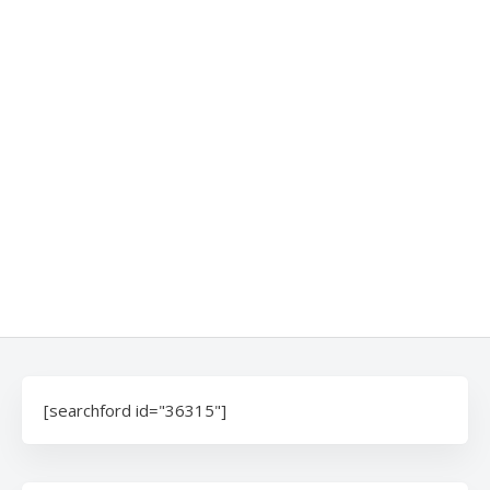
[searchford id="36315"]