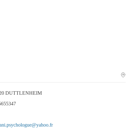
67120 DUTTLENHEIM
.5655347
dani.psychologue@yahoo.fr