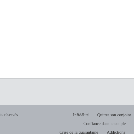
ts réservés
Infidélité
Quitter son conjoint
Confiance dans le couple
Crise de la quarantaine
Addictions