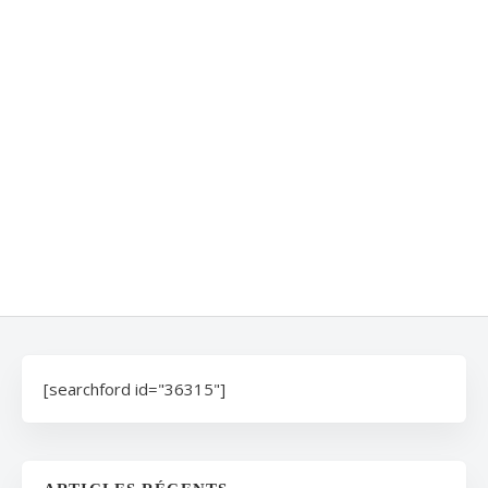
[searchford id="36315"]