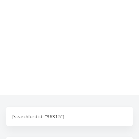
[searchford id="36315"]