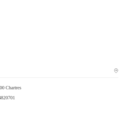
000 Chartres
.4820701