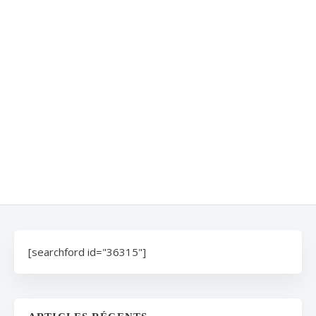
[searchford id="36315"]