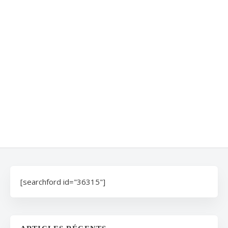
[searchford id="36315"]