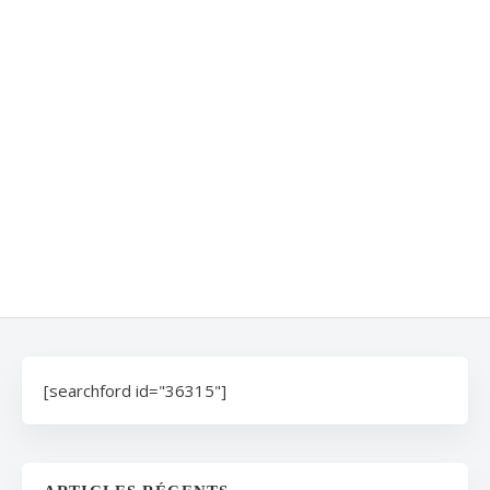
[searchford id="36315"]