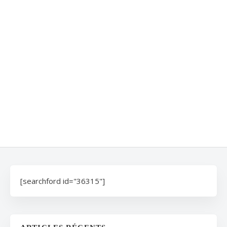
[searchford id="36315"]