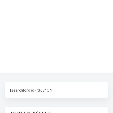
[searchford id="36315"]