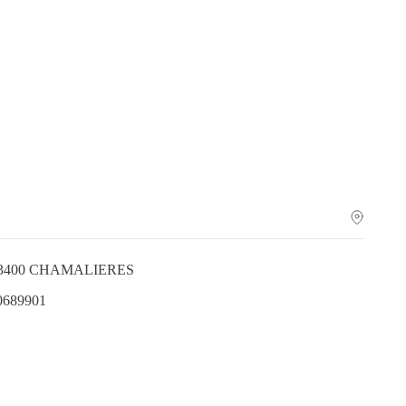
r 63400 CHAMALIERES
.0689901