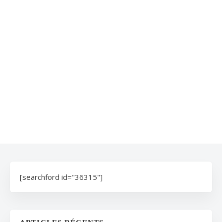
[searchford id="36315"]