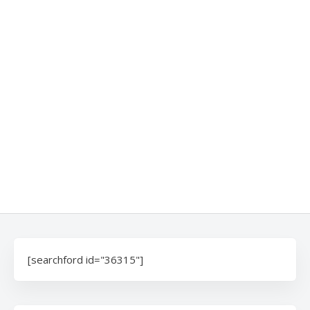
[searchford id="36315"]