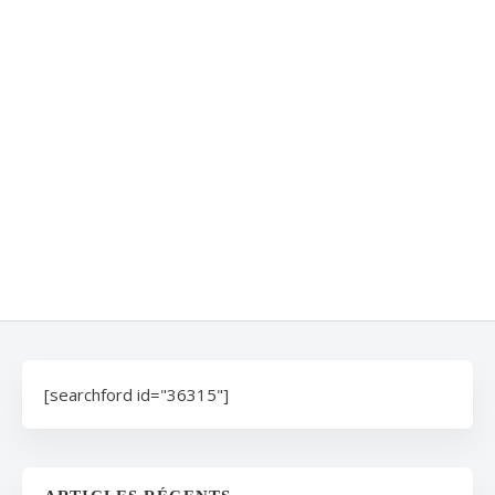
[searchford id="36315"]