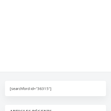
[searchford id="36315"]