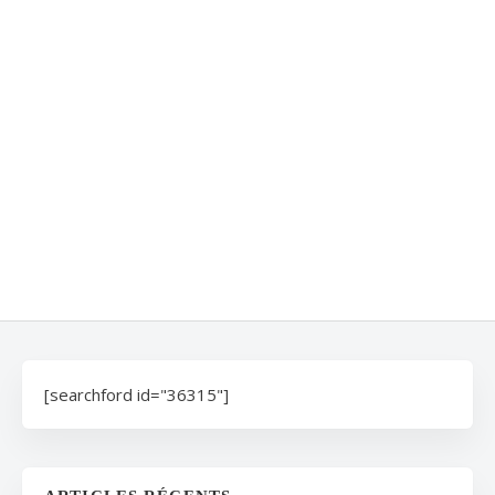
[searchford id="36315"]