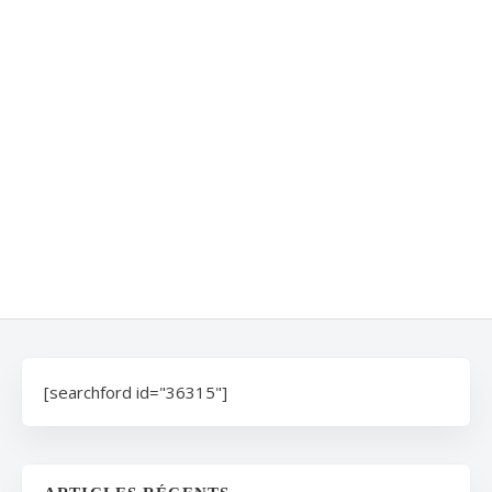
[searchford id="36315"]