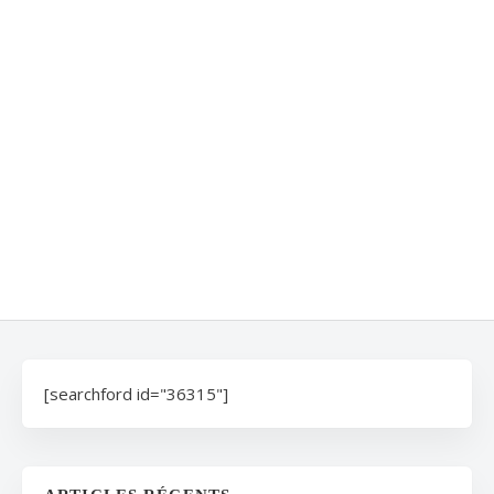
[searchford id="36315"]