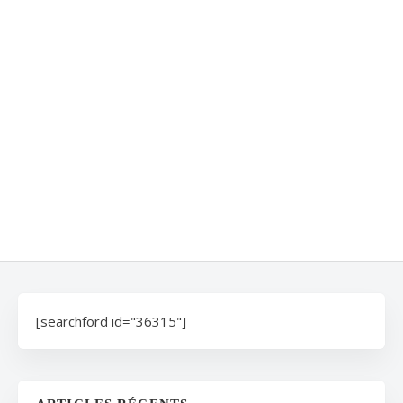
[searchford id="36315"]