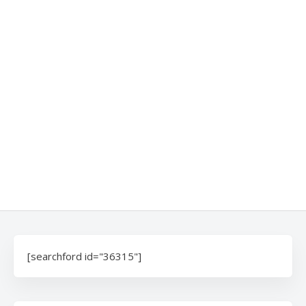
[searchford id="36315"]