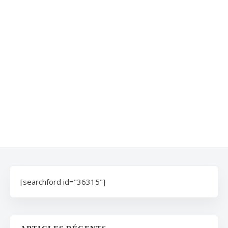
[searchford id="36315"]