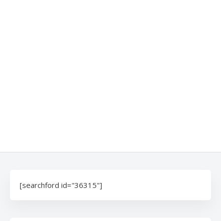
[searchford id="36315"]