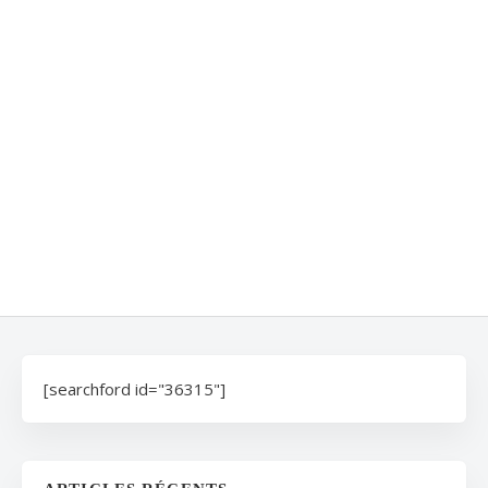
[searchford id="36315"]