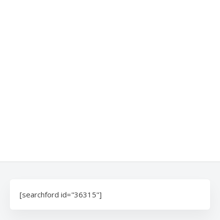
[searchford id="36315"]