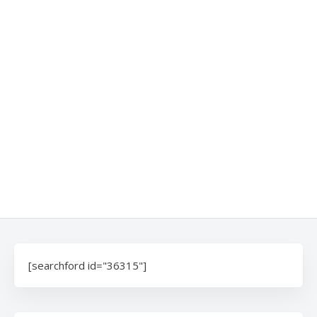
[searchford id="36315"]