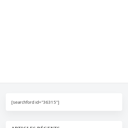
[searchford id="36315"]