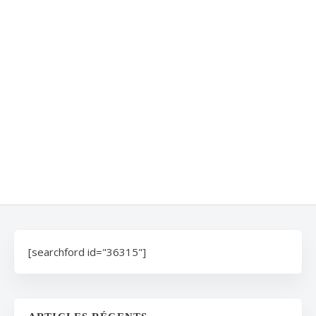
[searchford id="36315"]