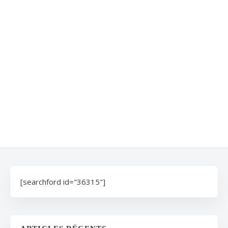
[searchford id="36315"]