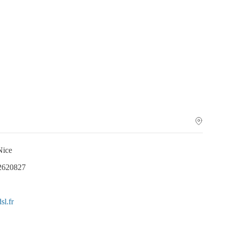
Nice
.2620827
sl.fr