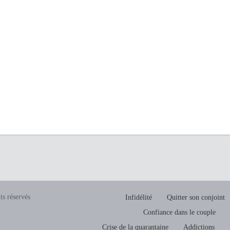
ts réservés
Infidélité
Quitter son conjoint
Confiance dans le couple
Crise de la quarantaine
Addictions