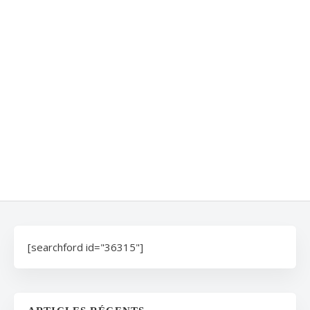
[searchford id="36315"]