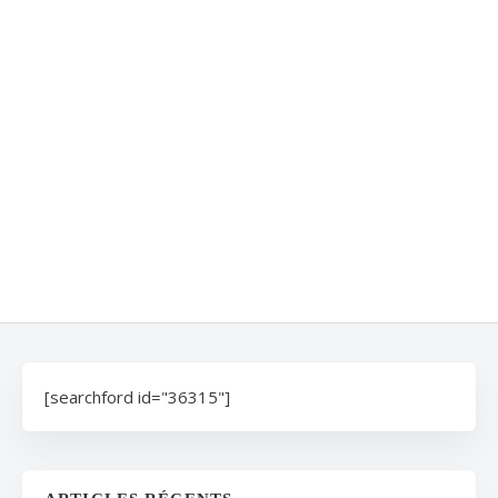
[searchford id="36315"]