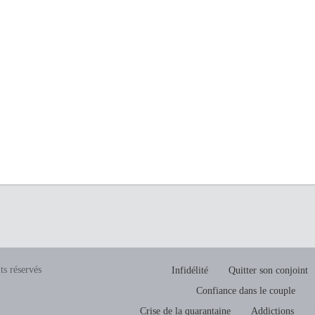
ts réservés
Infidélité
Quitter son conjoint
Confiance dans le couple
Crise de la quarantaine
Addictions