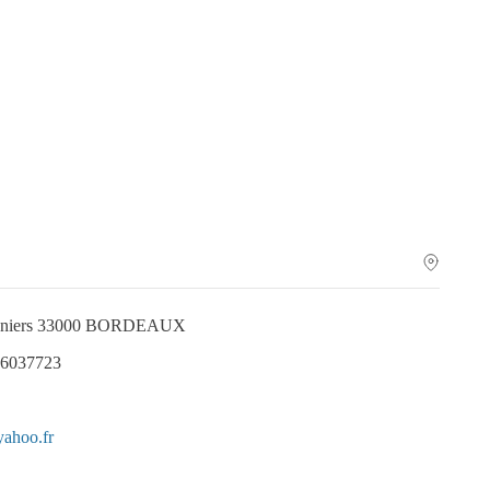
onniers 33000 BORDEAUX
.6037723
yahoo.fr