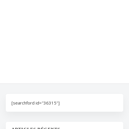
[searchford id="36315"]