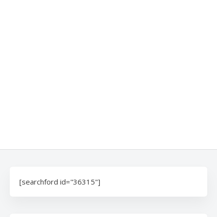
[searchford id="36315"]