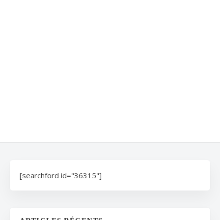
[searchford id="36315"]