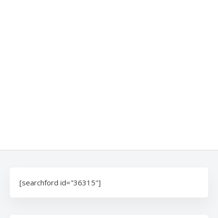
[searchford id="36315"]