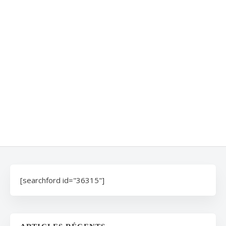
[searchford id="36315"]