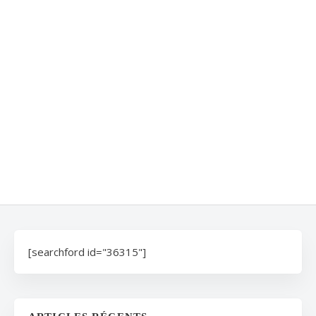
[searchford id="36315"]