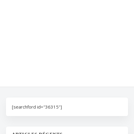
[searchford id="36315"]