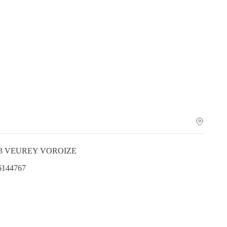
8113 VEUREY VOROIZE
.6144767