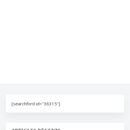
[searchford id="36315"]