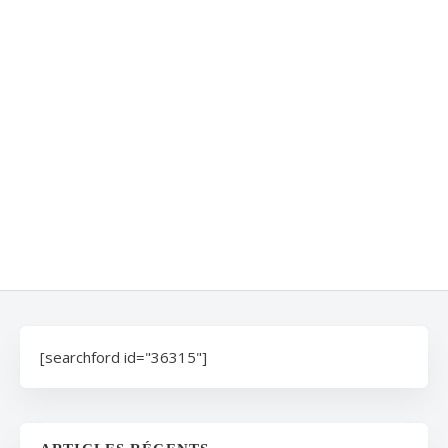
[searchford id="36315"]