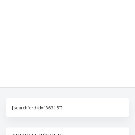
[searchford id="36315"]