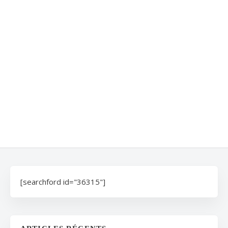
[searchford id="36315"]